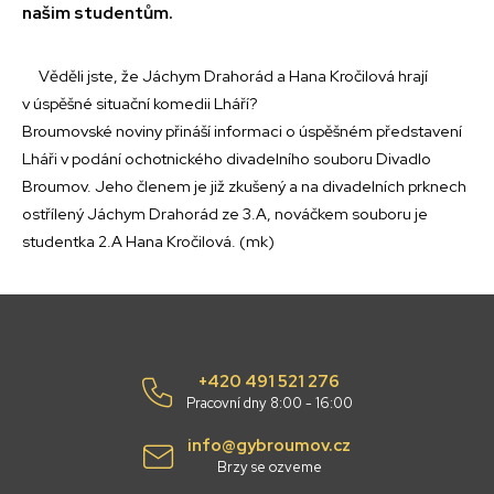
našim studentům.
Věděli jste, že Jáchym Drahorád a Hana Kročilová hrají
v úspěšné situační komedii Lháří?
Broumovské noviny přináší informaci o úspěšném představení
Lháři v podání ochotnického divadelního souboru Divadlo
Broumov. Jeho členem je již zkušený a na divadelních prknech
ostřílený Jáchym Drahorád ze 3.A, nováčkem souboru je
studentka 2.A Hana Kročilová. (mk)
+420 491 521 276
Pracovní dny 8:00 - 16:00
info@gybroumov.cz
Brzy se ozveme