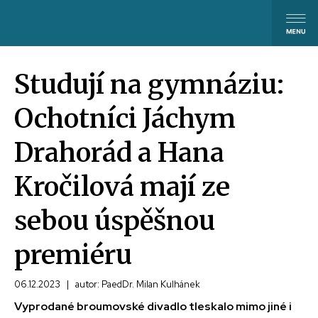
Studují na gymnáziu:
Ochotníci Jáchym
Drahorád a Hana
Kročilová mají ze
sebou úspěšnou
premiéru
06.12.2023
|
autor: PaedDr. Milan Kulhánek
Vyprodané broumovské divadlo tleskalo mimo jiné i