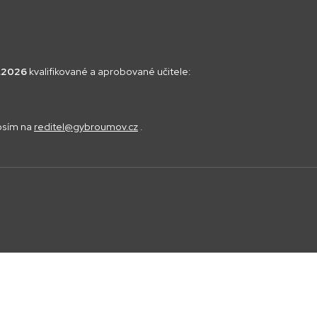
8.2026
kvalifikované a aprobované učitele:
rosím na
reditel@gybroumov.cz
.