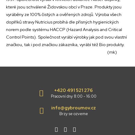
které jsou schválené Židovskou obcí v Praze. Produkty jsou
vyráběny ze 100% čistých a ověřených zdrojů. Výroba všech
doplňků stravy Nutricius probíhá dle přísných hygienických
norem podle systému HACCP (Hazard Analysis and Critical
Control Points). Společnost vyrábí výrobky jak pod svou vlastní
značkou, tak i pod značkou zákazníka, vyrábí též Bio produkty.
(mk)
+420 491 521 276
Pracovní dny 8:00 - 16:00
info@gybroumov.cz
Brzy se ozveme