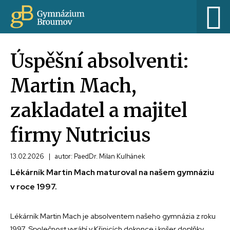
Úspěšní absolventi:
Martin Mach,
zakladatel a majitel
firmy Nutricius
13.02.2026
|
autor: PaedDr. Milan Kulhánek
Lékárník Martin Mach maturoval na našem gymnáziu
v roce 1997.
Lékárník Martin Mach je absolventem našeho gymnázia z roku
1997. Společnost vyrábí v Křinicích dokonce i košer doplňky,