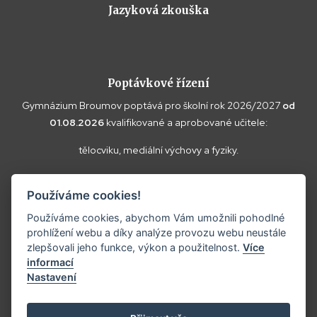
Jazyková zkouška
Poptávkové řízení
Gymnázium Broumov poptává pro školní rok 2026/2027
od
01.08.2026
kvalifikované a aprobované učitele:
tělocviku, mediální výchovy a fyziky.
Vaše doplňující dotazy k poptávce a případné nabídky zasílejte
Používáme cookies!
prosím na
reditel@gybroumov.cz
.
Používáme cookies, abychom Vám umožnili pohodlné
prohlížení webu a díky analýze provozu webu neustále
zlepšovali jeho funkce, výkon a použitelnost.
Více
informací
Copyright ©2025
Gymnázium Broumov.
Nastavení
Prohlášení o přístupnosti