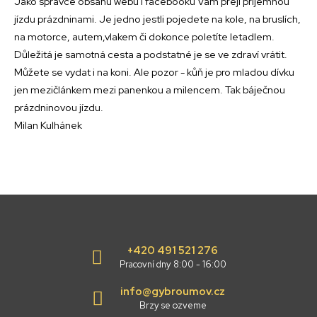
Jako správce obsahu webu i facebooku Vám přeji příjemnou
jízdu prázdninami. Je jedno jestli pojedete na kole, na bruslích,
na motorce, autem,vlakem či dokonce poletíte letadlem.
Důležitá je samotná cesta a podstatné je se ve zdraví vrátit.
Můžete se vydat i na koni. Ale pozor - kůň je pro mladou dívku
jen mezičlánkem mezi panenkou a milencem. Tak báječnou
prázdninovou jízdu.
Milan Kulhánek
+420 491 521 276
Pracovní dny 8:00 - 16:00
info@gybroumov.cz
Brzy se ozveme