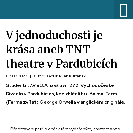
V jednoduchosti je
krása aneb TNT
theatre v Pardubicích
08.03.2023
|
autor: PaedDr. Milan Kulhánek
Studenti t7.V a 3.A navštívili 27.2. Východočeské
Divadlo v Pardubicích, kde zhlédli hru Animal Farm
(Farma zvířat) George Orwella v anglickém originále.
Představení patřilo opět k těm vydařeným, chytrost a vtip