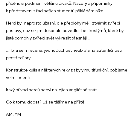
příběhu si podmanil většinu diváků. Názory a připomínky
k představení z řad našich studentů přikládám níže.
Herci byli naprosto úžasní, dle předlohy měli ztvárnit zvířecí
postavy, což se jim dokonale povedlo i bez kostýmů, které by
jistě pomohly zvířecí svět vykreslit přesněji …
… líbila se mi scéna, jednoduchost neubrala na autentičnosti
prostředí hry.
Konstrukce kulis a některých rekvizit byly multifunkční, což jsme
velmi ocenili.
Irský původ herců nebyl na jejich angličtině znát....
Co k tomu dodat? Už se těšíme na příště.
AM, YM