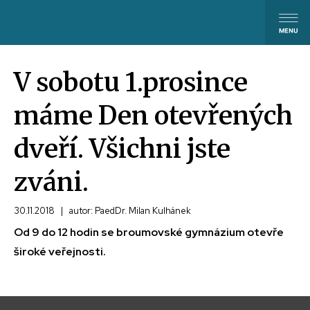
V sobotu 1.prosince
máme Den otevřených
dveří. Všichni jste
zváni.
30.11.2018
|
autor: PaedDr. Milan Kulhánek
Od 9 do 12 hodin se broumovské gymnázium otevře
široké veřejnosti.