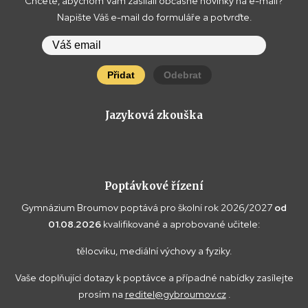
Chcete, abychom Vám zasílali občasné novinky na e-mail?
Napište Váš e-mail do formuláře a potvrďte.
Přidat
Odebrat
Jazyková zkouška
Poptávkové řízení
Gymnázium Broumov poptává pro školní rok 2026/2027
od
01.08.2026
kvalifikované a aprobované učitele:
tělocviku, mediální výchovy a fyziky.
Vaše doplňující dotazy k poptávce a případné nabídky zasílejte
prosím na
reditel@gybroumov.cz
.