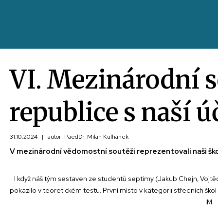
VI. Mezinárodní s
republice s naší ú
31.10.2024
|
autor: PaedDr. Milan Kulhánek
V mezinárodní vědomostní soutěži reprezentovali naši šk
I když náš tým sestaven ze studentů septimy (Jakub Chejn, Vojtěch 
pokazilo v teoretickém testu. První místo v kategorii středních škol
IM