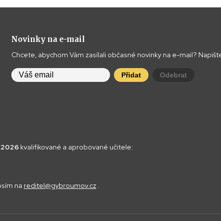
Novinky na e-mail
Chcete, abychom Vám zasílali občasné novinky na e-mail? Napište
Přidat
Odebrat
8.2026
kvalifikované a aprobované učitele:
rosím na
reditel@gybroumov.cz
.