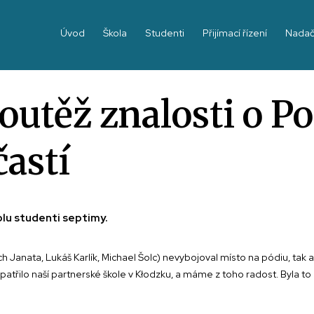
Úvod
Škola
Studenti
Přijímací řízení
Nadač
outěž znalosti o P
častí
olu studenti septimy.
Janata, Lukáš Karlík, Michael Šolc) nevybojoval místo na pódiu, tak a
 patřilo naší partnerské škole v Kłodzku, a máme z toho radost. Byla to