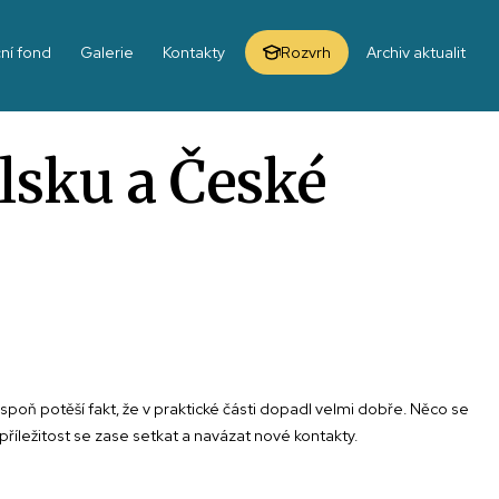
ní fond
Galerie
Kontakty
Rozvrh
Archiv aktualit
olsku a České
spoň potěší fakt, že v praktické části dopadl velmi dobře. Něco se
 příležitost se zase setkat a navázat nové kontakty.