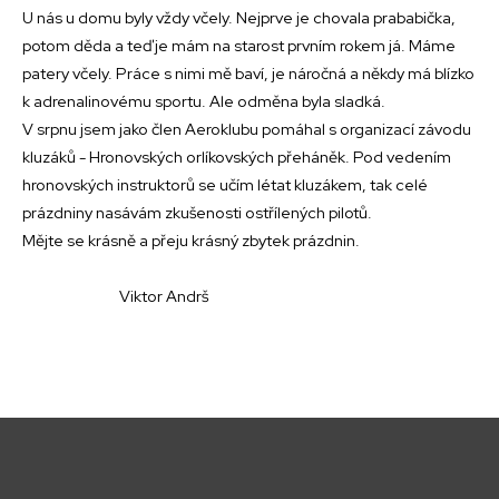
U nás u domu byly vždy včely. Nejprve je chovala prababička,
potom děda a teď je mám na starost prvním rokem já. Máme
patery včely. Práce s nimi mě baví, je náročná a někdy má blízko
k adrenalinovému sportu. Ale odměna byla sladká.
V srpnu jsem jako člen Aeroklubu pomáhal s organizací závodu
kluzáků - Hronovských orlíkovských přeháněk. Pod vedením
hronovských instruktorů se učím létat kluzákem, tak celé
prázdniny nasávám zkušenosti ostřílených pilotů.
Mějte se krásně a přeju krásný zbytek prázdnin.
Viktor Andrš