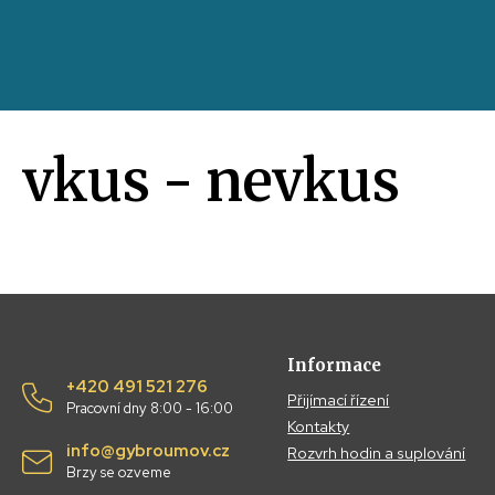
vkus - nevkus
Informace
+420 491 521 276
Přijímací řízení
Pracovní dny 8:00 - 16:00
Kontakty
info@gybroumov.cz
Rozvrh hodin a suplování
Brzy se ozveme