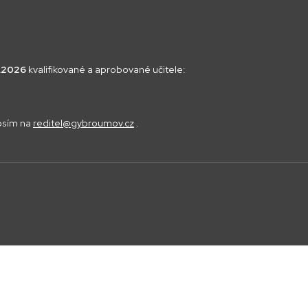
8.2026
kvalifikované a aprobované učitele:
rosím na
reditel@gybroumov.cz
.