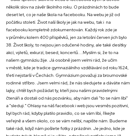
několik slov na závěr školního roku. O prázdninách to bude
deset let, co je naše škola na facebooku. Na webu je již od
počátku století. Život naší školy je jak na webu, tak i na
facebooku kompletně zdokumentován. Každý rok zde je
v průměru kolem 400 příspěvků, jen za letošní červen jich bylo
38. Život školy, to nejsou jen odučené hodiny, ale také desítky
akcí, výletů, exkurzí, besed, koncertů....Myslím si, že to na
našem gymnáziu žije. Já osobně jsem velmi rád, že učím
v městě, kde je tradice gymnaziálního vzdělávání od roku 1624,
třetí nejstarší v Čechách. Gymnázium považuji za broumovské
rodinné stříbro. Jsem velmi rád, že nás sledujete a dáváte nám
lajky, chtěl bych požádat ty, kteří jsou našimi pravidelnými
čtenáři a dostali od nás pozvánku, aby nám dali "to se nám líbí"
a "sleduji." Ohlasy na náš facebook i web jsou vesměs pozitivní,
byl bych rád, kdyby platilo pravidlo, co se vám líbí, říkejte
veřejně a všem okolo, co se vám nelíbí, napište nám. Budeme
také rádi, když nám pošlete fotky z prázdnin. Je jedno, kde je
budete trávit, hlavně si je užijte, odpočinek potřebujeme již