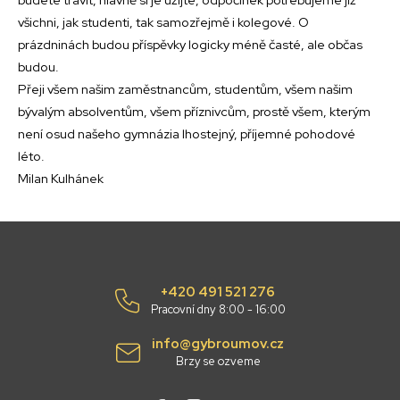
všichni, jak studenti, tak samozřejmě i kolegové. O
prázdninách budou příspěvky logicky méně časté, ale občas
budou.
Přeji všem našim zaměstnancům, studentům, všem našim
bývalým absolventům, všem příznivcům, prostě všem, kterým
není osud našeho gymnázia lhostejný, příjemné pohodové
léto.
Milan Kulhánek
+420 491 521 276
Pracovní dny 8:00 - 16:00
info@gybroumov.cz
Brzy se ozveme