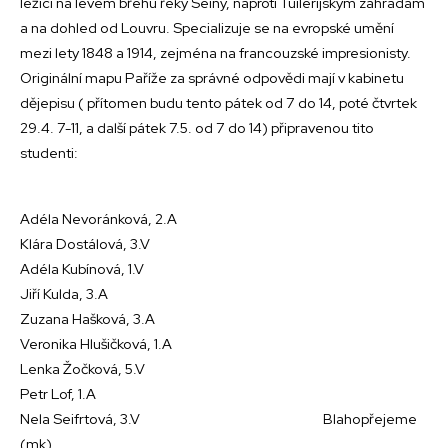
ležící na levém břehu řeky Seiny, naproti Tuilerijským zahradám
a na dohled od Louvru. Specializuje se na evropské umění
mezi lety 1848 a 1914, zejména na francouzské impresionisty.
Originální mapu Paříže za správné odpovědi mají v kabinetu
dějepisu ( přítomen budu tento pátek od 7 do 14, poté čtvrtek
29.4. 7-11, a další pátek 7.5. od 7 do 14) připravenou tito
studenti:
Adéla Nevoránková, 2.A
Klára Dostálová, 3.V
Adéla Kubínová, 1.V
Jiří Kulda, 3.A
Zuzana Hašková, 3.A
Veronika Hlušičková, 1.A
Lenka Žočková, 5.V
Petr Lof, 1.A
Nela Seifrtová, 3.V Blahopřejeme
(mk)