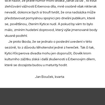
sice názor, že právě humor mohl diváka „tahat za uši“, to kvůli
zlehčování vážnosti Erbenova díla, mně osobně však nikterak
nevadil, dokonce bych si troufl tvrdit, že ona nadsázka může
představovat pomyslnou spojnici pro dnešní publikum, které
se, povětšinou, čtením Kytice nudí. A pokud by vám to bylo
málo, zmíním hudební doprovod, který výše jmenované body
vkusně podtrhl.
Je proto škoda, že se jednalo o poslední uvedení v této
sezóně, to z důvodu těhotenství jedné z hereček. Tak či tak,
Kytici Klicperova divadla mohu jen doporučit, člověk krom
kulturního zážitku získá i další zkušenosti s Erbenovým dílem,
které se dozajista budou u maturity hodit.
Jan Bouček, kvarta