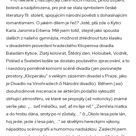
bolesti a nadpřirozena, pro jiné se stala symbolem české
literatury 19. století, spojujícím národní pověsti s dohasínajícím
romantismem. O jakém dílem je řeč? Jistě, píši zde o Kytici
Karla Jaromíra Erbena. Měl jsem totiž, stejně jako spousta
dalších z našeho gymnázia, možnost zhlédnout tuto klasiku
v divadelním provedení hradeckého Klicperova divadla.
Baladám Kytice, Zlatý kolovrat, Štědrý den, Holoubek, Vodník,
Poklad a Svatební košile se dostalo poutavého zpracování, a to
i navzdory poměrně komorní scéně divadla (jen porovnejte
prostory „Klicperáku“ s velikým zázemím divadel v Praze, jako
je Divadlo na Vinohradech či Národní divadlo). Během (asi)
dvouhodinové inscenace se aktérům podařilo vykouzlit
strhující atmosféru, ve které se propojily (až notoricky) známé
verše jako: „… sviť měsíčku, sviť, ať mi šije niť.“ „Zemřela matka
a do hrobu dána, siroty po ní zůstaly, …“ či „Okolo lesa pole lán,
hoj jede, jede z lesa pán, …“ se skvělými hereckými výkony,
nápaditou scénografií a humornou nadsázkou. Zaslechl jsem