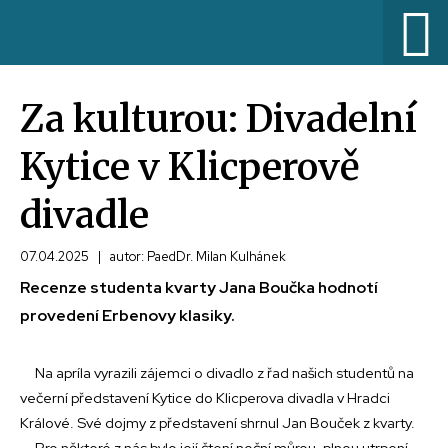
Za kulturou: Divadelní
Kytice v Klicperově
divadle
07.04.2025
|
autor: PaedDr. Milan Kulhánek
Recenze studenta kvarty Jana Boučka hodnotí
provedení Erbenovy klasiky.
Na apríla vyrazili zájemci o divadlo z řad našich studentů na
večerní představení Kytice do Klicperova divadla v Hradci
Králové. Své dojmy z představení shrnul Jan Bouček z kvarty.
Pro některé z nás bylo její čtení noční můrou, plnou utrpení,