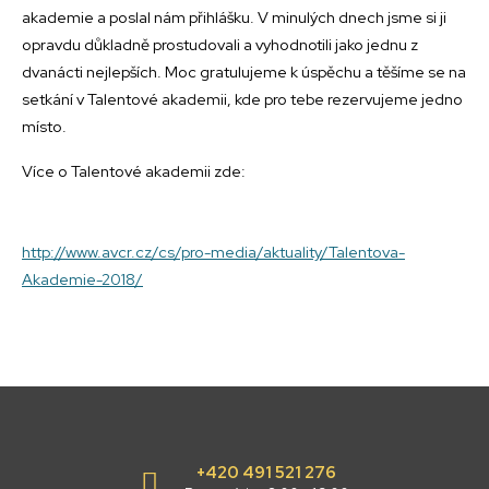
akademie a poslal nám přihlášku. V minulých dnech jsme si ji
opravdu důkladně prostudovali a vyhodnotili jako jednu z
dvanácti nejlepších. Moc gratulujeme k úspěchu a těšíme se na
setkání v Talentové akademii, kde pro tebe rezervujeme jedno
místo.
Více o Talentové akademii zde:
http://www.avcr.cz/cs/pro-media/aktuality/Talentova-
Akademie-2018/
+420 491 521 276