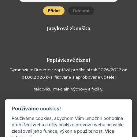
Přidat
Odebrat
Jazyková zkouška
Poptávkové řízení
Gymnázium Broumov poptává pro školní rok 2026/2027
od
01.08.2026
kvalifikované a aprobované učitele:
tělocviku, mediální výchovy a fyziky.
Vaše doplňující dotazy k poptávce a případné nabídky zasílejte
Používáme cookies!
prosím na
reditel@gybroumov.cz
.
Používáme cookies, abychom Vám umožnili pohodlné
prohlížení webu a díky analýze provozu webu neustále
zlepšovali jeho funkce, výkon a použitelnost.
Více