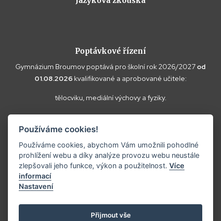
Jazyková zkouška
Poptávkové řízení
Gymnázium Broumov poptává pro školní rok 2026/2027
od
01.08.2026
kvalifikované a aprobované učitele:
tělocviku, mediální výchovy a fyziky.
Vaše doplňující dotazy k poptávce a případné nabídky zasílejte
Používáme cookies!
prosím na
reditel@gybroumov.cz
.
Používáme cookies, abychom Vám umožnili pohodlné
prohlížení webu a díky analýze provozu webu neustále
zlepšovali jeho funkce, výkon a použitelnost.
Více
informací
Copyright ©2025
Gymnázium Broumov.
Nastavení
Prohlášení o přístupnosti
Tvorba webových stránek:
Přijmout vše