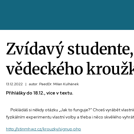
Zvídavý studente,
vědeckého krouž
13.12.2022
|
autor: PaedDr. Milan Kulhánek
Přihlášky do 18.12., více v textu.
Pokládáš si někdy otázku „Jak to funguje?“ Chceš vyrábět vlastn
fyzikálním experimentu vlastní volby a třeba i něco skvělého vyhrát?
http://stinmh.wz.cz/krouzky/signup.php