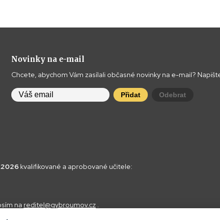
Novinky na e-mail
Chcete, abychom Vám zasílali občasné novinky na e-mail? Napište
Přidat
Odebrat
8.2026
kvalifikované a aprobované učitele:
rosím na
reditel@gybroumov.cz
.