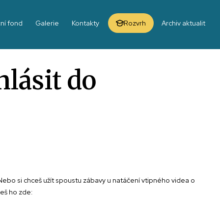
ní fond
Galerie
Kontakty
Rozvrh
Archiv aktualit
lásit do
ebo si chceš užít spoustu zábavy u natáčení vtipného videa o
deš ho zde: