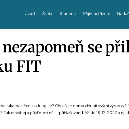
Úvod
Škola
Studenti
Přijímací řízení
Nadač
 nezapomeň se přih
ku FIT
íma rukama něco, co funguje? Chceš se doma chlubit svými výrobky? N
 Tak neváhej a přijď mezi nás - přihlašování běží do 18. 12. 2022 a naj