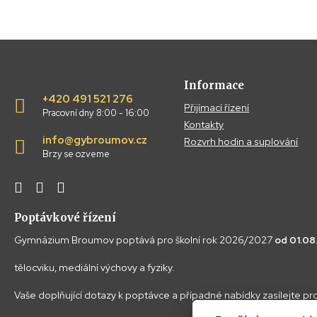
Informace
+420 491 521 276
Přijímací řízení
Pracovní dny 8:00 - 16:00
Kontakty
info@gybroumov.cz
Rozvrh hodin a suplování
Brzy se ozveme
Poptávkové řízení
Gymnázium Broumov poptává pro školní rok 2026/2027
od 01.0
tělocviku, mediální výchovy a fyziky.
Vaše doplňující dotazy k poptávce a případné nabídky zasílejte p